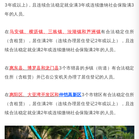
3年或以上)，且连续合法稳定就业满3年或连续缴纳社会保险满3
年的人员。
在
马安镇、横沥镇、三栋镇、汝湖镇和芦洲镇
有合法稳定住所
（
含租赁），居住满2年
（
连续办理居住登记2年或以上），且连
续合法稳定就业满2年或连续缴纳社会保险满2年的人员。
在
惠东县、博罗县和龙门县
3个市辖县的乡镇
（
街道）有合法稳定
住所
（
含租赁）并已在公安机关办理了居住登记的人员。
在
惠阳区、大亚湾开发区和
仲恺高新区
3个市辖区有合法稳定住所
（
含租赁），居住满2年
（
连续办理居住登记2年或以上），且连
续合法稳定就业满2年或连续缴纳社会保险满2年的人员。